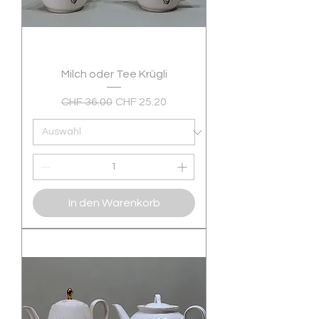
Milch oder Tee Krügli
Standardpreis
Sale-Preis
CHF 36.00
CHF 25.20
In den Warenkorb