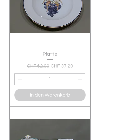
Platte
Standardpreis
Sale-Preis
CHF 62.00
CHF 37.20
In den Warenkorb