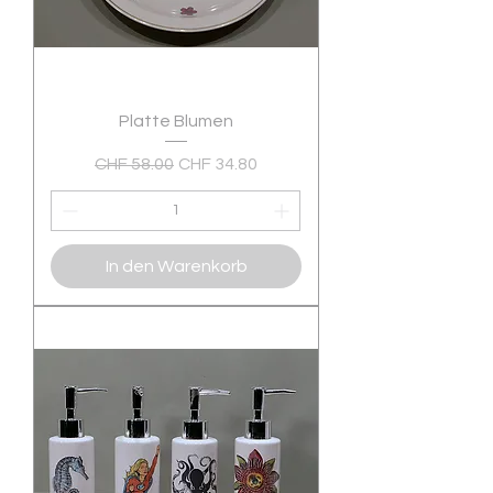
Platte Blumen
Standardpreis
Sale-Preis
CHF 58.00
CHF 34.80
In den Warenkorb