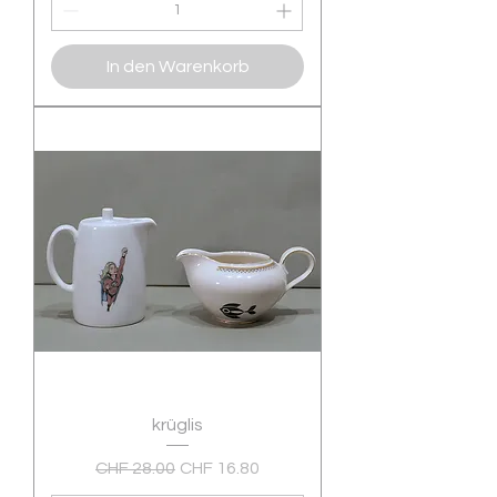
In den Warenkorb
krüglis
Standardpreis
Sale-Preis
CHF 28.00
CHF 16.80