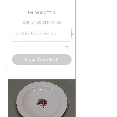
kleine plätttlis
Standardpreis
Sale-Preis
CHF 34.00
CHF 17.00
In den Warenkorb