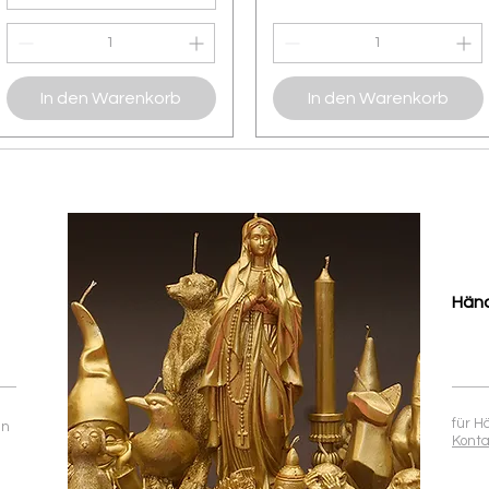
In den Warenkorb
In den Warenkorb
Händ
für H
en
Kont