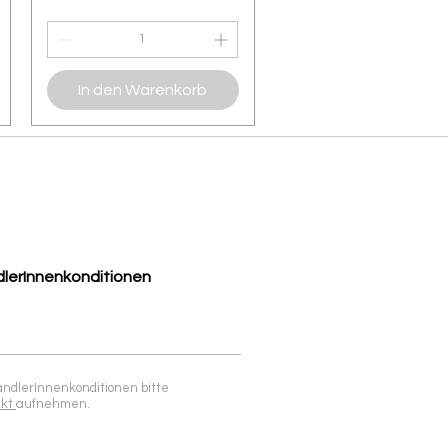
In den Warenkorb
lerInnenkonditionen
ändlerInnenkonditionen bitte
akt
aufnehmen.