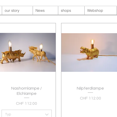
our story
News
shops
Webshop
Nashornlampe /
Schnellansicht
Nilpferdlampe
Schnellansicht
Elchlampe
Preis
CHF 112.00
Preis
CHF 112.00
Typ