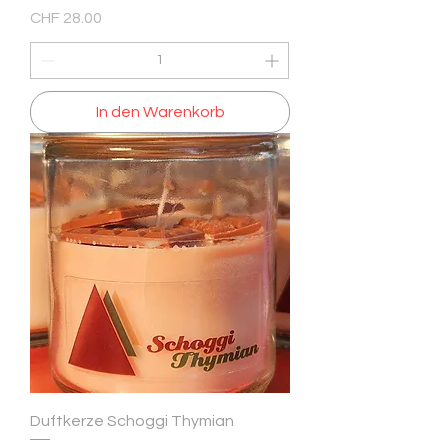
Preis
CHF 28.00
In den Warenkorb
Duftkerze Schoggi Thymian