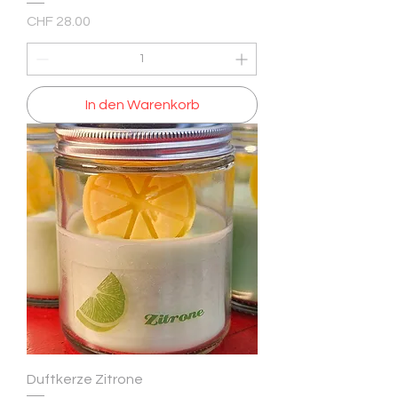
Preis
CHF 28.00
In den Warenkorb
Duftkerze Zitrone