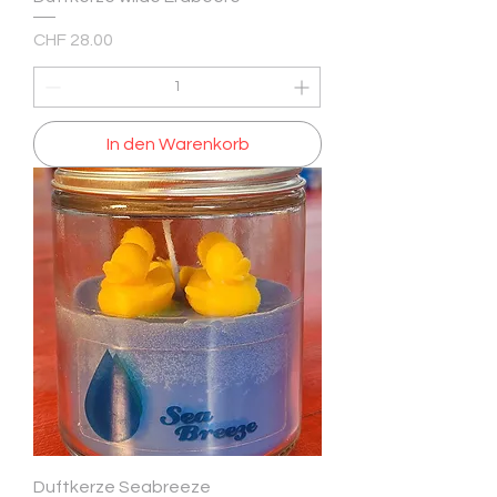
Preis
CHF 28.00
In den Warenkorb
Duftkerze Seabreeze