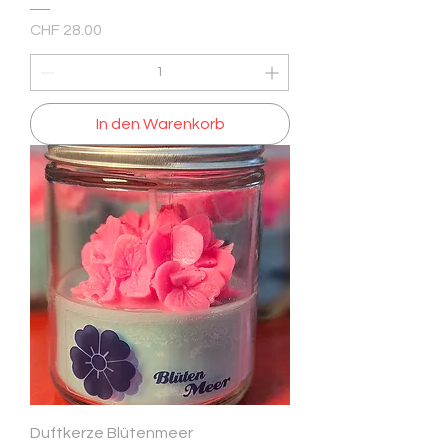
Preis
CHF 28.00
In den Warenkorb
Duftkerze Blütenmeer