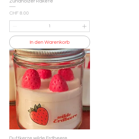
Zündhölzer Rakete
Preis
CHF 8.00
In den Warenkorb
Duftkerze wilde Erdbeere