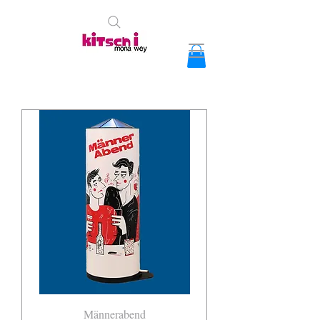
Männerabend