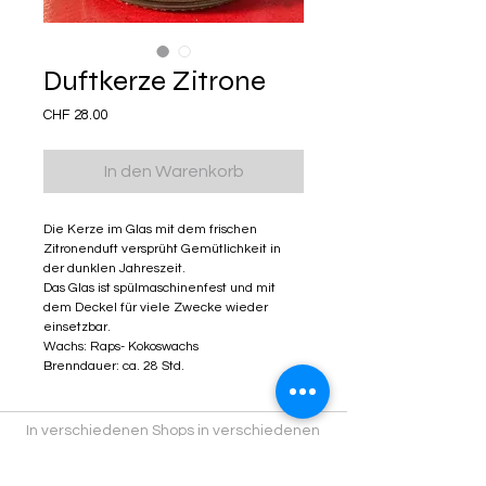
Duftkerze Zitrone
Preis
CHF 28.00
In den Warenkorb
Die Kerze im Glas mit dem frischen
Zitronenduft versprüht Gemütlichkeit in
der dunklen Jahreszeit.
Das Glas ist spülmaschinenfest und mit
dem Deckel für viele Zwecke wieder
einsetzbar.
Wachs: Raps- Kokoswachs
Brenndauer: ca. 28 Std.
In verschiedenen Shops in verschiedenen
Städten findest du Kitschiprodukte