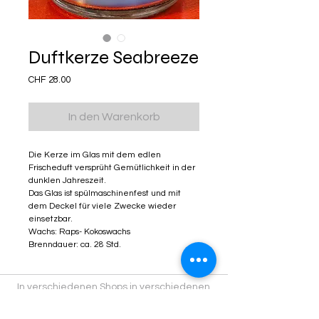
Duftkerze Seabreeze
Preis
CHF 28.00
In den Warenkorb
Die Kerze im Glas mit dem edlen
Frischeduft versprüht Gemütlichkeit in der
dunklen Jahreszeit.
Das Glas ist spülmaschinenfest und mit
dem Deckel für viele Zwecke wieder
einsetzbar.
Wachs: Raps- Kokoswachs
Brenndauer: ca. 28 Std.
In verschiedenen Shops in verschiedenen
Städten findest du Kitschiprodukte