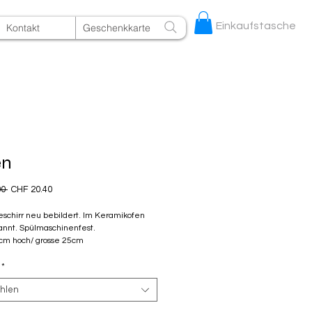
Einkaufstasche
Kontakt
Geschenkkarte
en
Standardpreis
Sale-
0 
CHF 20.40
Preis
schirr neu bebildert. Im Keramikofen
nnt. Spülmaschinenfest.
cm hoch/ grosse 25cm
*
hlen