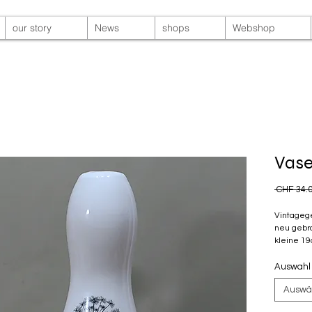
our story
News
shops
Webshop
Vas
 CHF 34.0
Vintagege
neu gebra
kleine 19
Auswahl
Auswä