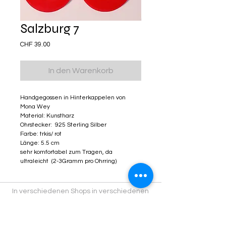
Salzburg 7
Preis
CHF 39.00
In den Warenkorb
Handgegossen in Hinterkappelen von
Mona Wey
Material: Kunstharz
Ohrstecker: 925 Sterling Silber
Farbe: trkis/ rot
Länge: 5.5 cm
sehr komfortabel zum Tragen, da
ultraleicht (2-3Gramm pro Ohrring)
In verschiedenen Shops in verschiedenen
Städten findest du Kitschiprodukte