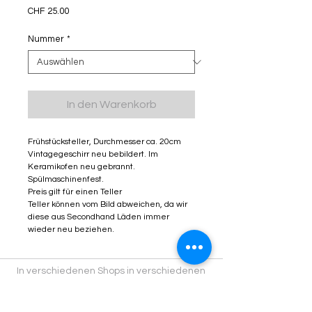
Preis
CHF 25.00
Nummer
*
In den Warenkorb
Frühstücksteller, Durchmesser ca. 20cm
Vintagegeschirr neu bebildert. Im
Keramikofen neu gebrannt.
Spülmaschinenfest.
Preis gilt für einen Teller
Teller können vom Bild abweichen, da wir
diese aus Secondhand Läden immer
wieder neu beziehen.
In verschiedenen Shops in verschiedenen
Städten findest du Kitschiprodukte