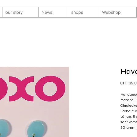
our story
News
shops
Webshop
Hav
CHF 39.0
Handgego
Material:
Ohrstecke
Farbe: tü
Länge: 5
sehr komf
3Gramm p