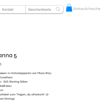
Einkaufstasche
Kontakt
Geschenkkarte
anna 5
Preis
0
ssen in Hinterkappelen von Mona Wey
 Kunstharz
r: 925 Sterling Silber
rkisB blau
 cm
ortabel zum Tragen, da ultraleicht (2-
ro Ohrring)