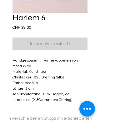
Harlem 6
Preis
CHF 39.00
In den Warenkorb
Handgegossen in Hinterkappelen von
Mona Wey
Material: Kunstharz
Ohrstecker: 925 Sterling Silber
Farbe: rosa/lila
Länge: 5 cm
sehr komfortabel zum Tragen, da
ultraleicht (2-3Gramm pro Ohrring)
In verschiedenen Shops in verschiedenen
Städten findest du Kitschiprodukte