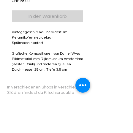
Preis
CHF 58.00
In den Warenkorb
Vintagegeschirr neu bebildert. Im
Keramikofen neu gebrannt.
Spülmaschinenfest.
Grafische Kompositionen von Daniel Wyss
Bildmaterial vom Rijksmuseum Amsterdam
(Besten Dank) und anderen Quellen
Durchmesser 28 cm, Tiefe 3.5 cm
In verschiedenen Shops in verschiedenen
Städten findest du Kitschiprodukte