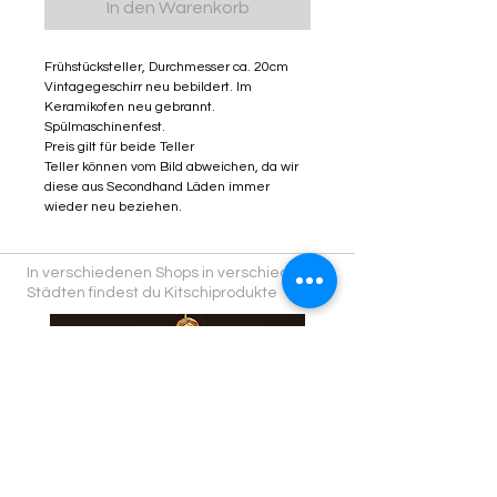
In den Warenkorb
Frühstücksteller, Durchmesser ca. 20cm
Vintagegeschirr neu bebildert. Im
Keramikofen neu gebrannt.
Spülmaschinenfest.
Preis gilt für beide Teller
Teller können vom Bild abweichen, da wir
diese aus Secondhand Läden immer
wieder neu beziehen.
In verschiedenen Shops in verschiedenen
Städten findest du Kitschiprodukte