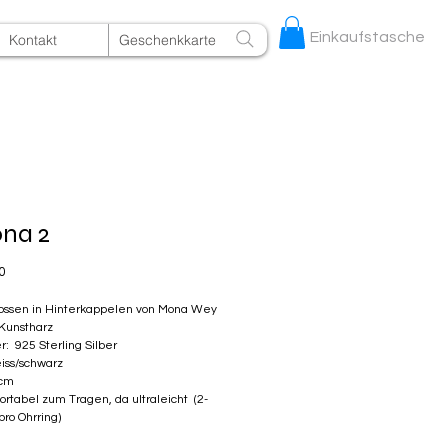
Einkaufstasche
Kontakt
Geschenkkarte
na 2
Preis
0
ssen in Hinterkappelen von Mona Wey
 Kunstharz
r: 925 Sterling Silber
iss/schwarz
 cm
ortabel zum Tragen, da ultraleicht (2-
ro Ohrring)