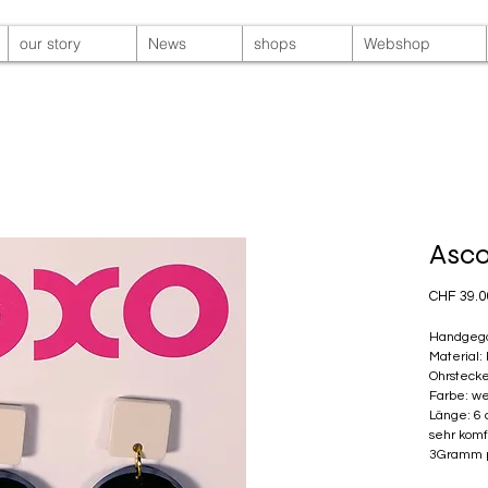
our story
News
shops
Webshop
Asco
CHF 39.0
Handgego
Material:
Ohrstecke
Farbe: we
Länge: 6
sehr komf
3Gramm p