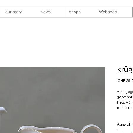
our story
News
shops
Webshop
krüg
 CHF 28.0
Vintagege
gebrannt.
links: Hö
rechts H
Auswahl