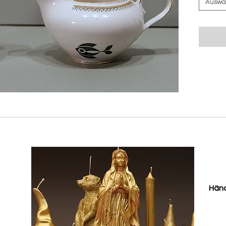
Auswä
Händ