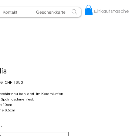
Einkaufstasche
Kontakt
Geschenkkarte
lis
Standardpreis
Sale-
0 
CHF 16.80
Preis
schirr neu bebildert. Im Keramikofen
 Spülmaschinenfest.
he 10cm
öhe 6.5cm
*