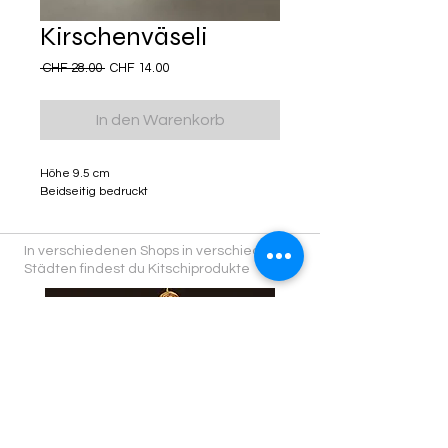
Kirschenväseli
Standardpreis
Sale-
 CHF 28.00 
CHF 14.00
Preis
In den Warenkorb
Höhe 9.5 cm
Beidseitig bedruckt
In verschiedenen Shops in verschiedenen
Städten findest du Kitschiprodukte