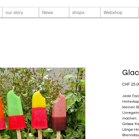
our story
News
shops
Webshop
Glac
CHF 25.0
Jede Fack
Hinterkap
kleinen 
Unregelmä
machen.
Grösse Ke
Länge Hol
Brenndau