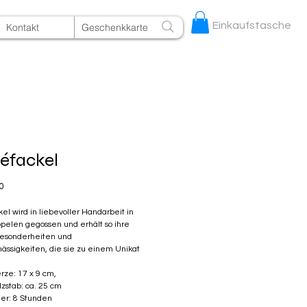
Einkaufstasche
Kontakt
Geschenkkarte
éfackel
Preis
0
el wird in liebevoller Handarbeit in
pelen gegossen und erhält so ihre
Besonderheiten und
ssigkeiten, die sie zu einem Unikat
rze: 17 x 9 cm,
zstab: ca. 25 cm
er: 8 Stunden