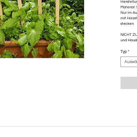
Herstellu
Material:
Nur im A
mit Holzs
stecken
NICHT ZU
und Haust
Typ
*
Auswä