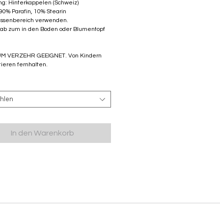
ng: Hinterkappelen (Schweiz)
 90% Parafin, 10% Stearin
ussenbereich verwenden.
tab zum in den Boden oder Blumentopf
M VERZEHR GEEIGNET. Von Kindern
ieren fernhalten.
hlen
In den Warenkorb